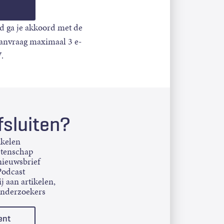
d ga je akkoord met de
aanvraag maximaal 3 e-
.
sluiten?
ikelen
etenschap
ieuwsbrief
Podcast
j aan artikelen,
onderzoekers
ent