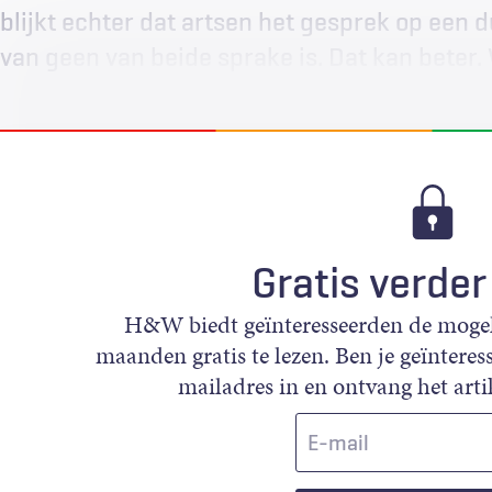
blijkt echter dat artsen het gesprek op een 
van geen van beide sprake is. Dat kan beter.
Gratis verder
H&W biedt geïnteresseerden de mogeli
maanden gratis te lezen. Ben je geïnteress
mailadres in en ontvang het artik
E-
mail