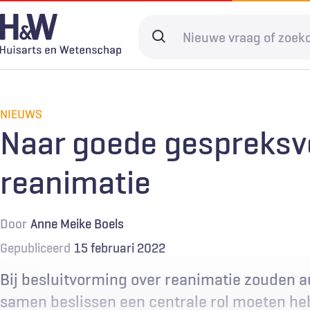
Overslaan
en
Search
naar
terms
de
Hoofdnavigatie
Diagnostiek
Home
Kwaliteit & 
Adverteren
inhoud
gaan
NIEUWS
Spoedzorg
Abonneren
Ketenzorg
Contact
Naar goede gespreksv
Digitale zorg
Levenseinde
reanimatie
Door
Anne Meike Boels
Gepubliceerd
15 februari 2022
Bij besluitvorming over reanimatie zouden a
samen beslissen een centrale rol moeten heb