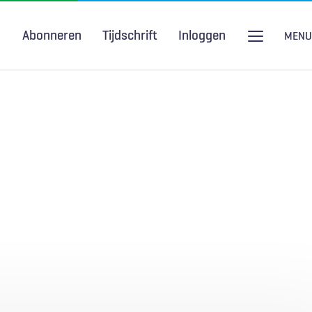
Abonneren
Tijdschrift
Inloggen
MENU
Seksuele gezondheid
H&W Podcast
COVID-19