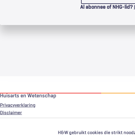
Al abonnee of NHG-lid?
Huisarts en Wetenschap
Privacyverklaring
Voet
Disclaimer
H&W gebruikt cookies die strikt noodz