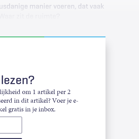
dusdanige manier voeren, dat vaak
 Waar zit de ruimte?
 lezen?
jkheid om 1 artikel per 2
eerd in dit artikel? Voer je e-
el gratis in je inbox.