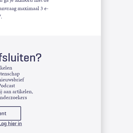
d ga je akkoord met de
aanvraag maximaal 3 e-
.
sluiten?
ikelen
etenschap
ieuwsbrief
Podcast
j aan artikelen,
onderzoekers
ent
Log hier in