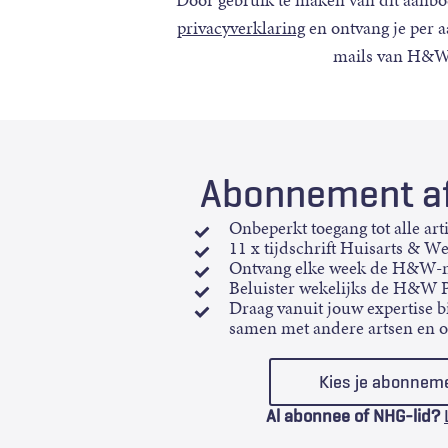
Door gebruik te maken van dit aanbo
privacyverklaring
en ontvang je per 
mails van H&W
Abonnement af
Onbeperkt toegang tot alle art
11 x tijdschrift Huisarts & W
Ontvang elke week de H&W-n
Beluister wekelijks de H&W 
Draag vanuit jouw expertise bi
samen met andere artsen en 
Kies je abonnem
Al abonnee of NHG-lid?