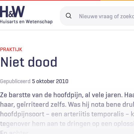
Overslaan
en
Search
naar
terms
de
Hoofdnavigatie
Diagnostiek
Home
Kwaliteit & 
Adverteren
inhoud
gaan
PRAKTIJK
Spoedzorg
Abonneren
Ketenzorg
Contact
Niet dood
Digitale zorg
Levenseinde
Gepubliceerd
5 oktober 2010
Ze barstte van de hoofdpijn, al vele jaren. 
haar, geïrriteerd zelfs. Was hij nota bene d
hoofdpijnsoort – een arteriitis temporalis – 
tegenover hem aan te dringen op een oploss
En achter…