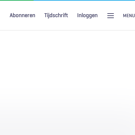
Abonneren
Tijdschrift
Inloggen
MENU
Seksuele gezondheid
H&W Podcast
COVID-19