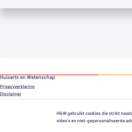
Huisarts en Wetenschap
Privacyverklaring
Voet
Disclaimer
H&W gebruikt cookies die strikt noodz
video's en niet-gepersonaliseerde ad