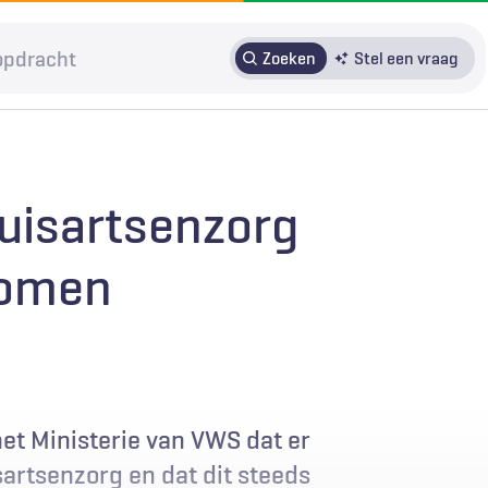
Zoeken
Stel een vraag
HRMO
SOLK
Over H&W
Patiënteninbreng
Voor auteurs
uisartsenzorg
Door in te loggen op HAweb krijgt u toegang tot de artikelen
nomen
op HenW.org.
et Ministerie van VWS dat er
artsenzorg en dat dit steeds