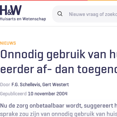
Overslaan
en
Search
naar
terms
de
Hoofdnavigatie
Diagnostiek
Home
Kwaliteit & 
Adverteren
inhoud
gaan
NIEUWS
Spoedzorg
Abonneren
Ketenzorg
Contact
Onnodig gebruik van h
Digitale zorg
Levenseinde
eerder af- dan toege
Door
F.G. Schellevis
Gert Westert
Gepubliceerd
10 november 2004
Nu de zorg onbetaalbaar wordt, suggereert h
sprake zou zijn van onnodig gebruik van huis