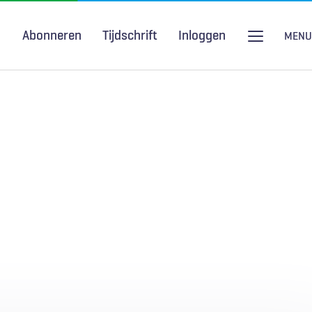
Abonneren
Tijdschrift
Inloggen
MENU
Seksuele gezondheid
H&W Podcast
COVID-19