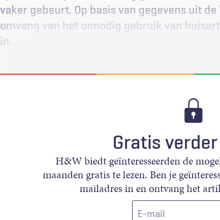
vaker gebeurt. Op basis van gegevens uit de 
omvang van het onnodig gebruik van huisar
in…
Gratis verder
H&W biedt geïnteresseerden de mogeli
maanden gratis te lezen. Ben je geïnteress
mailadres in en ontvang het artik
E-