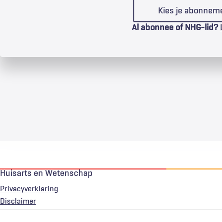
Kies je abonnem
Al abonnee of NHG-lid?
Huisarts en Wetenschap
Privacyverklaring
Voet
Disclaimer