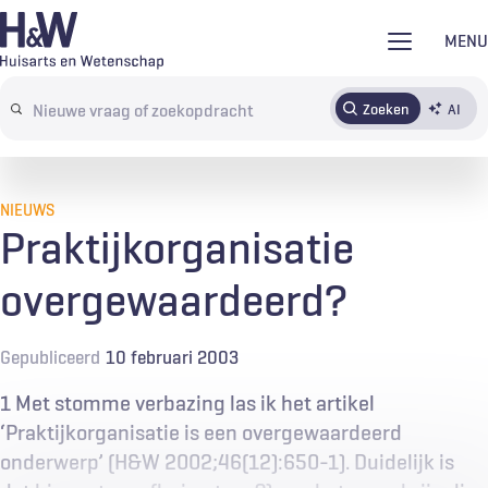
Overslaan
MENU
en
naar
Zoeken
AI
Abonneren
Tijdschrift
Inloggen
de
Search
inhoud
terms
gaan
NIEUWS
Praktijkorganisatie
overgewaardeerd?
Gepubliceerd
10 februari 2003
1 Met stomme verbazing las ik het artikel
‘Praktijkorganisatie is een overgewaardeerd
onderwerp’ (H&W 2002;46(12):650-1). Duidelijk is