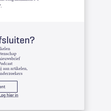
.
sluiten?
ikelen
etenschap
ieuwsbrief
Podcast
j aan artikelen,
onderzoekers
ent
Log hier in