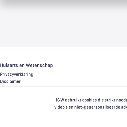
Huisarts en Wetenschap
Privacyverklaring
Voet
Disclaimer
H&W gebruikt cookies die strikt noodz
video's en niet-gepersonaliseerde ad