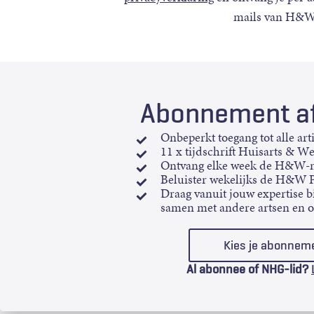
mails van H&W
Abonnement af
Onbeperkt toegang tot alle art
11 x tijdschrift Huisarts & W
Ontvang elke week de H&W-n
Beluister wekelijks de H&W 
Draag vanuit jouw expertise bi
samen met andere artsen en 
Kies je abonnem
Al abonnee of NHG-lid?