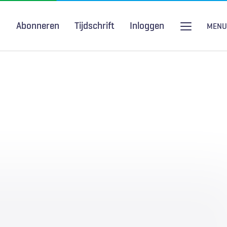
Abonneren
Tijdschrift
Inloggen
MENU
Seksuele gezondheid
H&W Podcast
COVID-19