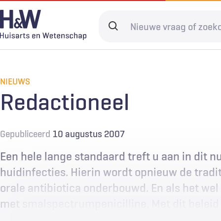
Overslaan
en
Search
naar
terms
de
Hoofdnavigatie
Diagnostiek
Home
Kwaliteit & 
Adverteren
inhoud
gaan
NIEUWS
Spoedzorg
Abonneren
Ketenzorg
Contact
Redactioneel
Digitale zorg
Levenseinde
Gepubliceerd
10 augustus 2007
Een hele lange standaard treft u aan in dit 
huidinfecties. Hierin wordt opnieuw de trad
orale antibiotica onderbouwd. En als het wel 
met smalspectrumpenicilline. Met dit beleid