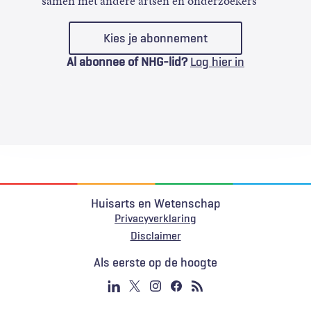
samen met andere artsen en onderzoekers
Kies je abonnement
Al abonnee of NHG-lid?
Log hier in
Huisarts en Wetenschap
Privacyverklaring
Voet
Disclaimer
Als eerste op de hoogte