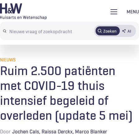
Overslaan
MENU
en
naar
Zoeken
AI
Abonneren
Tijdschrift
Inloggen
de
Search
inhoud
terms
gaan
NIEUWS
Ruim 2.500 patiënten
met COVID-19 thuis
intensief begeleid of
overleden (update 5 mei)
Door
Jochen Cals
Raissa Derckx
Marco Blanker