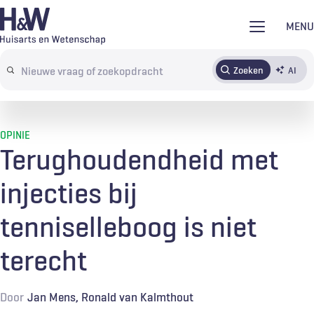
Overslaan
MENU
en
naar
Zoeken
AI
Abonneren
Tijdschrift
Inloggen
de
Search
inhoud
terms
gaan
OPINIE
Terughoudendheid met
injecties bij
tenniselleboog is niet
terecht
Door
Jan Mens
Ronald van Kalmthout