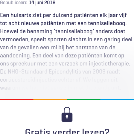
Gepubliceerd
14 juni 2019
Een huisarts ziet per duizend patiënten elk jaar vijf
tot acht nieuwe patiënten met een tenniselleboog.
Hoewel de benaming ‘tenniselleboog’ anders doet
vermoeden, speelt sporten slechts in een gering deel
van de gevallen een rol bij het ontstaan van de
aandoening. Een deel van deze patiënten komt op
ons spreekuur met een verzoek om injectietherapie.
De NHG-Standaard Epicondylitis van 2009 raadt
corticosteroïdinjecties echter af. We leggen uit
waarom we het niet eens zijn met dit standpunt.
Gratis verder lezen?