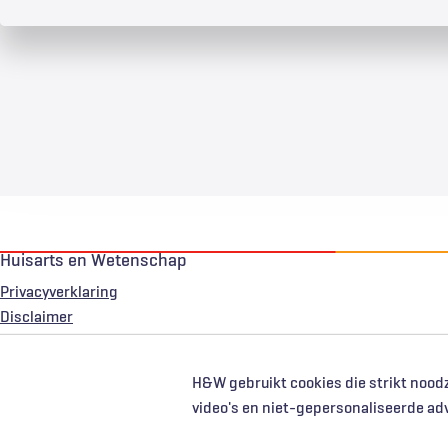
Huisarts en Wetenschap
Privacyverklaring
Voet
Disclaimer
H&W gebruikt cookies die strikt noodz
video's en niet-gepersonaliseerde ad