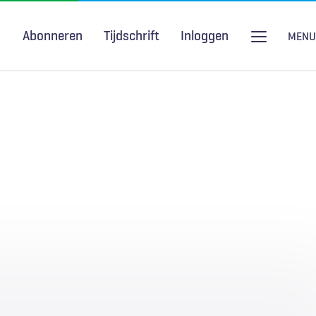
Abonneren
Tijdschrift
Inloggen
MENU
Seksuele gezondheid
H&W Podcast
COVID-19