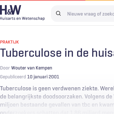
Overslaan
en
Search
naar
terms
de
Hoofdnavigatie
Diagnostiek
Home
Kwaliteit & 
Adverteren
inhoud
gaan
PRAKTIJK
Spoedzorg
Abonneren
Ketenzorg
Contact
Tuberculose in de huis
Digitale zorg
Levenseinde
Door
Wouter van Kempen
Gepubliceerd
10 januari 2001
Tuberculose is geen verdwenen ziekte. Werel
de belangrijkste doodsoorzaken. Volgens de
miljoen bestaande gevallen van tbc en kwame
onderzoekers schatten dat 1,86 miljard mens