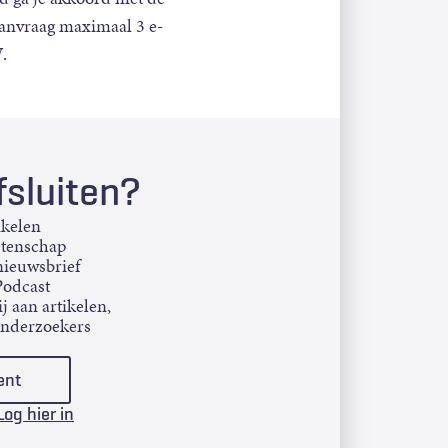
aanvraag maximaal 3 e-
.
sluiten?
ikelen
etenschap
ieuwsbrief
Podcast
j aan artikelen,
onderzoekers
ent
Log hier in