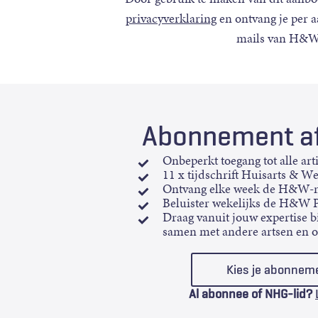
privacyverklaring
en ontvang je per 
mails van H&W
Abonnement af
Onbeperkt toegang tot alle art
11 x tijdschrift Huisarts & W
Ontvang elke week de H&W-n
Beluister wekelijks de H&W 
Draag vanuit jouw expertise bi
samen met andere artsen en 
Kies je abonnem
Al abonnee of NHG-lid?