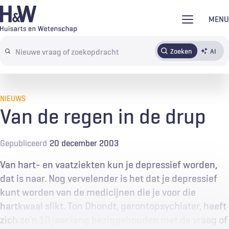
Overslaan
MENU
en
naar
Zoeken
AI
Abonneren
Tijdschrift
Inloggen
de
Search
inhoud
terms
gaan
NIEUWS
Van de regen in de drup
Gepubliceerd
20 december 2003
Van hart- en vaatziekten kun je depressief worden,
dat is naar. Nog vervelender is het dat je depressief
kunt worden van de medicijnen die je voor die
hartkwaal slikt. Ton Dhondt, gerontopsychiater, heeft
zich zo'n 10 jaar lang beziggehouden met de vraag of