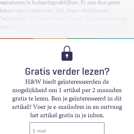
vacatures in huisartspraktijken. Er zou dus geen
tekort aan huisartsen zijn, maar slechts een
‘mismatch’. De commissie kon op dat moment nog
niet beschikken over de gegevens van het…
Gratis verder lezen?
H&W biedt geïnteresseerden de
mogelijkheid om 1 artikel per 2 maanden
gratis te lezen. Ben je geïnteresseerd in dit
artikel? Voer je e-mailadres in en ontvang
het artikel gratis in je inbox.
E-