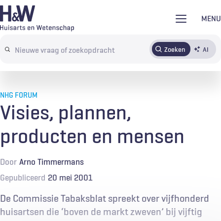
Overslaan
MENU
en
naar
Zoeken
AI
Abonneren
Tijdschrift
Inloggen
de
Search
inhoud
terms
gaan
NHG FORUM
Visies, plannen,
producten en mensen
Door
Arno Timmermans
Gepubliceerd
20 mei 2001
De Commissie Tabaksblat spreekt over vijfhonderd
huisartsen die ‘boven de markt zweven’ bij vijftig