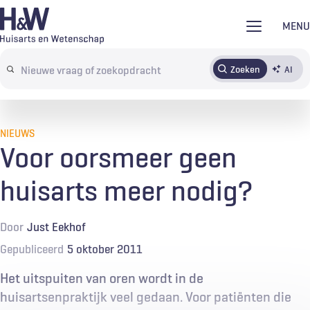
Overslaan
MENU
en
naar
Zoeken
AI
Abonneren
Tijdschrift
Inloggen
de
Search
inhoud
terms
gaan
NIEUWS
Voor oorsmeer geen
huisarts meer nodig?
Door
Just Eekhof
Gepubliceerd
5 oktober 2011
Het uitspuiten van oren wordt in de
huisartsenpraktijk veel gedaan. Voor patiënten die