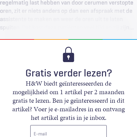
regelmatig last hebben van door cerumen verstopte
oren, zit er niets anders op dan een afspraak met de
assistente te maken en weer de oren uit te laten
spuiten. Dat kost deze patiënten veel tijd en zij zijn…
Gratis verder lezen?
H&W biedt geïnteresseerden de
mogelijkheid om 1 artikel per 2 maanden
gratis te lezen. Ben je geïnteresseerd in dit
artikel? Voer je e-mailadres in en ontvang
het artikel gratis in je inbox.
E-