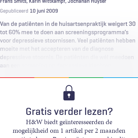
Frans Smits
Karin Wittkampf
Jochanan Huyser
Gepubliceerd
10 juni 2009
Van de patiënten in de huisartsenpraktijk weigert 30
tot 60% mee te doen aan screeningsprogramma’s
voor depressieve stoornissen. Veel patiënten hebben
moeite met het accepteren van de diagnose
depressieve stoornis. De patiënten die wél meedoen
aan een screening op depressieve klachten…
Gratis verder lezen?
H&W biedt geïnteresseerden de
mogelijkheid om 1 artikel per 2 maanden