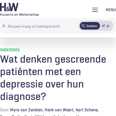
Overslaan
MENU
en
naar
Zoeken
AI
Abonneren
Tijdschrift
Inloggen
de
Search
inhoud
terms
gaan
ONDERZOEK
Wat denken gescreende
patiënten met een
depressie over hun
diagnose?
Door
Myra van Zwieten
Henk van Weert
Aart Schene