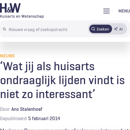
Overslaan
MENU
en
naar
Zoeken
AI
Abonneren
Tijdschrift
Inloggen
de
Search
inhoud
terms
gaan
NIEUWS
‘Wat jij als huisarts
ondraaglijk lijden vindt is
niet zo interessant’
Door
Ans Stalenhoef
Gepubliceerd
5 februari 2014