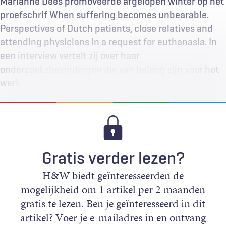
Marianne Dees promoveerde afgelopen winter op het
proefschrif When suffering becomes unbearable.
Perspectives of Dutch patients, close relatives and
attending physicians in a request for euthanasia. In
een interview vertelt zij over haar
onderzoeksbevindingen die van belang zijn voor het
werk…
Gratis verder lezen?
H&W biedt geïnteresseerden de
mogelijkheid om 1 artikel per 2 maanden
gratis te lezen. Ben je geïnteresseerd in dit
artikel? Voer je e-mailadres in en ontvang