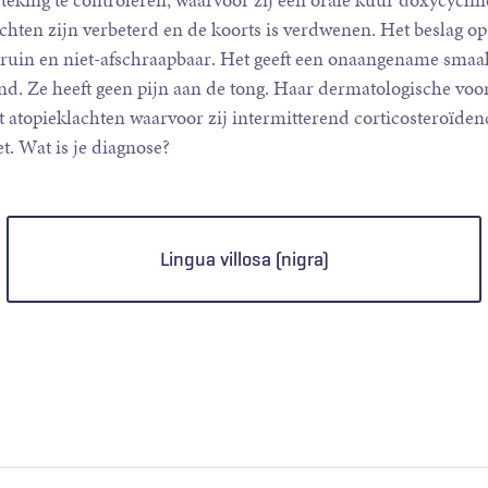
teking te controleren, waarvoor zij een orale kuur doxycyclin
chten zijn verbeterd en de koorts is verdwenen. Het beslag op
uin en niet-afschraapbaar. Het geeft een onaangename smaak
nd. Ze heeft geen pijn aan de tong. Haar dermatologische voo
 atopieklachten waarvoor zij intermitterend corticosteroïden
et. Wat is je diagnose?
Lingua villosa (nigra)