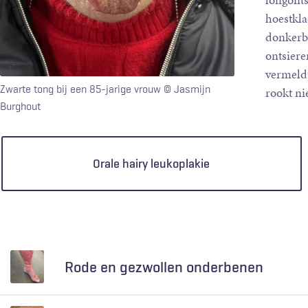
longonts
hoestkla
donkerbr
ontsiere
vermeldt
Zwarte tong bij een 85-jarige vrouw
© Jasmijn
rookt ni
Burghout
Keuzen
Orale hairy leukoplakie
Rode en gezwollen onderbenen