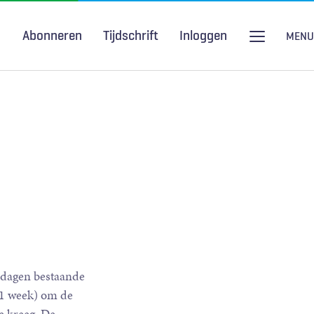
Abonneren
Tijdschrift
Inloggen
MENU
Seksuele gezondheid
H&W Podcast
COVID-19
2 dagen bestaande
a 1 week) om de