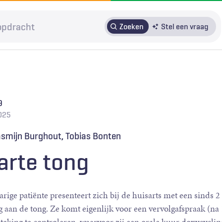
Zoeken
Stel een vraag
HRMO
SOLK
Over H&W
Patiënteninbreng
Voor auteurs
9
Door in te loggen op HAweb krijgt u toegang tot de artikelen
025
op HenW.org.
smijn Burghout
Tobias Bonten
arte tong
arige patiënte presenteert zich bij de huisarts met een sinds 
g aan de tong. Ze komt eigenlijk voor een vervolgafspraak (n