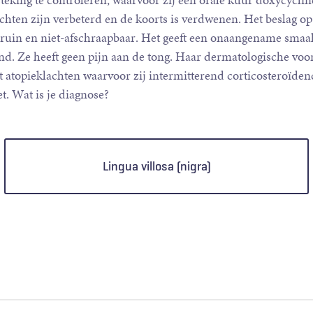
teking te controleren, waarvoor zij een orale kuur doxycyclin
chten zijn verbeterd en de koorts is verdwenen. Het beslag op
uin en niet-afschraapbaar. Het geeft een onaangename smaak
nd. Ze heeft geen pijn aan de tong. Haar dermatologische voo
 atopieklachten waarvoor zij intermitterend corticosteroïden
et. Wat is je diagnose?
Lingua villosa (nigra)