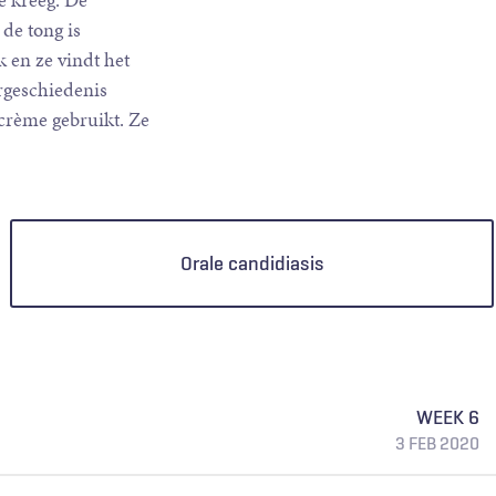
e kreeg. De
 de tong is
 en ze vindt het
rgeschiedenis
crème gebruikt. Ze
Orale candidiasis
WEEK 6
3 FEB 2020