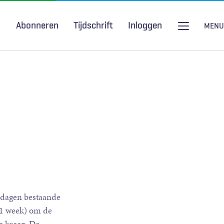
Abonneren
Tijdschrift
Inloggen
MENU
Seksuele gezondheid
H&W Podcast
COVID-19
2 dagen bestaande
a 1 week) om de