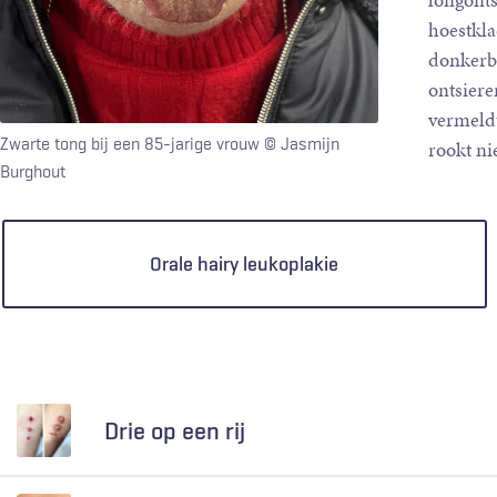
longonts
hoestkla
donkerbr
ontsiere
vermeldt
Zwarte tong bij een 85-jarige vrouw
© Jasmijn
rookt ni
Burghout
Keuzen
Orale hairy leukoplakie
Drie op een rij