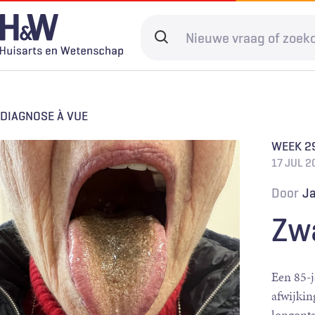
Overslaan
en
Search
naar
terms
de
Hoofdnavigatie
Diagnostiek
Home
Kwaliteit & 
Adverteren
inhoud
gaan
DIAGNOSE À VUE
Spoedzorg
Abonneren
Ketenzorg
Contact
WEEK 2
Digitale zorg
Levenseinde
17 JUL 2
Door
Ja
Zw
Een 85-j
afwijkin