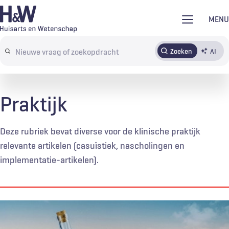
Overslaan
MENU
en
naar
Zoeken
AI
Abonneren
Tijdschrift
Inloggen
de
Search
inhoud
terms
gaan
Praktijk
Deze rubriek bevat diverse voor de klinische praktijk
relevante artikelen (casuïstiek, nascholingen en
implementatie-artikelen).