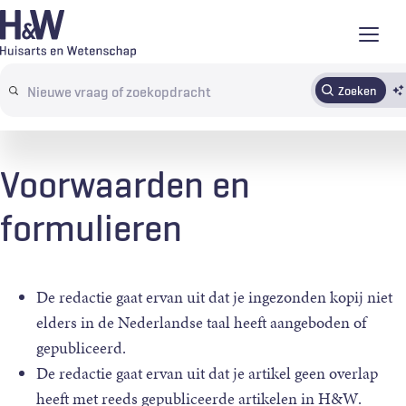
Overslaan
en
naar
Zoeken
Abonneren
Tijdschrift
Inloggen
de
Search
inhoud
terms
gaan
Voorwaarden en
formulieren
De redactie gaat ervan uit dat je ingezonden kopij niet
elders in de Nederlandse taal heeft aangeboden of
gepubliceerd.
De redactie gaat ervan uit dat je artikel geen overlap
heeft met reeds gepubliceerde artikelen in H&W.