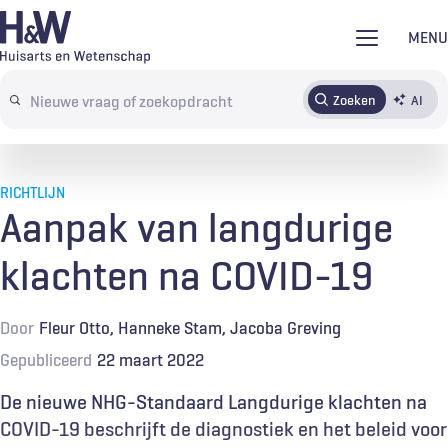
Overslaan
MENU
en
naar
Zoeken
AI
Abonneren
Tijdschrift
Inloggen
de
Search
inhoud
terms
gaan
RICHTLIJN
Aanpak van langdurige
klachten na COVID-19
Door
Fleur Otto
Hanneke Stam
Jacoba Greving
Gepubliceerd
22 maart 2022
De nieuwe NHG-Standaard Langdurige klachten na
COVID-19 beschrijft de diagnostiek en het beleid voor