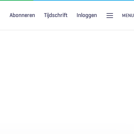
Abonneren
Tijdschrift
Inloggen
MENU
Seksuele gezondheid
H&W Podcast
COVID-19