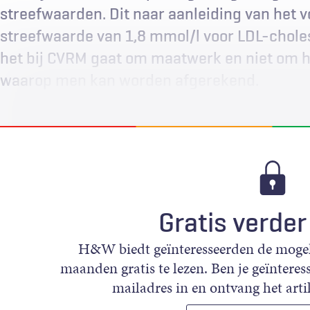
streefwaarden. Dit naar aanleiding van het v
streefwaarde van 1,8 mmol/l voor LDL-chole
het bij CVRM gaat om maatwerk en niet om he
waarop men kan worden afgerekend.
Gratis verder
H&W biedt geïnteresseerden de mogeli
maanden gratis te lezen. Ben je geïnteress
mailadres in en ontvang het artik