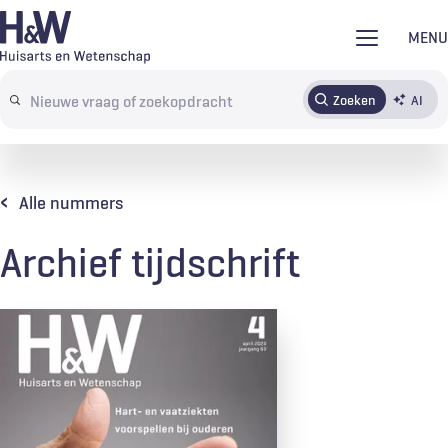
Overslaan
MENU
en
naar
Zoeken
AI
Abonneren
Tijdschrift
Inloggen
de
Search
inhoud
terms
gaan
Alle nummers
Archief tijdschrift