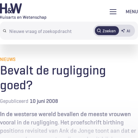
Overslaan
MENU
en
naar
Zoeken
AI
Abonneren
Tijdschrift
Inloggen
de
Search
inhoud
terms
gaan
NIEUWS
Bevalt de rugligging
goed?
Gepubliceerd
10 juni 2008
In de westerse wereld bevallen de meeste vrouwen
vooral in de rugligging. Het proefschrift birthing
positions revisited van Ank de Jonge toont aan dat er