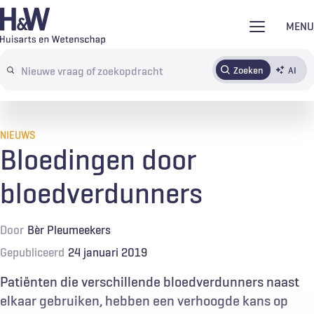
Overslaan
MENU
en
naar
Zoeken
AI
Abonneren
Tijdschrift
Inloggen
de
Search
inhoud
terms
gaan
NIEUWS
Bloedingen door
bloedverdunners
Door
Bèr Pleumeekers
Gepubliceerd
24 januari 2019
Patiënten die verschillende bloedverdunners naast
elkaar gebruiken, hebben een verhoogde kans op