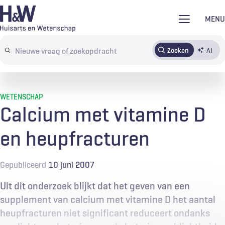
Overslaan
MENU
en
naar
Zoeken
AI
Abonneren
Tijdschrift
Inloggen
de
Search
inhoud
terms
gaan
WETENSCHAP
Calcium met vitamine D
en heupfracturen
Gepubliceerd
10 juni 2007
Uit dit onderzoek blijkt dat het geven van een
supplement van calcium met vitamine D het aantal
heupfracturen niet significant reduceert ondanks