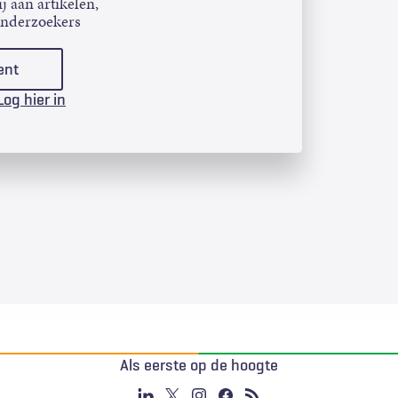
j aan artikelen,
onderzoekers
ent
Log hier in
Als eerste op de hoogte