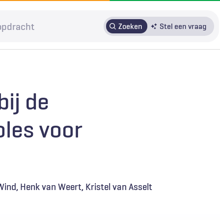
Zoeken
Stel een vraag
HRMO
SOLK
Over H&W
Patiënteninbreng
Voor auteurs
bij de
Door in te loggen op HAweb krijgt u toegang tot de artikelen
les voor
op HenW.org.
Wind
Henk van Weert
Kristel van Asselt