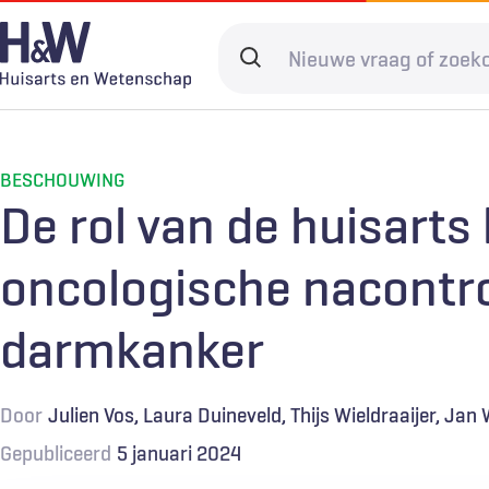
Overslaan
en
Search
naar
terms
de
Hoofdnavigatie
Diagnostiek
Home
Kwaliteit & 
Adverteren
inhoud
gaan
BESCHOUWING
Spoedzorg
Abonneren
Ketenzorg
Contact
De rol van de huisarts 
Digitale zorg
Levenseinde
oncologische nacontro
darmkanker
Door
Julien Vos
Laura Duineveld
Thijs Wieldraaijer
Jan 
Gepubliceerd
5 januari 2024