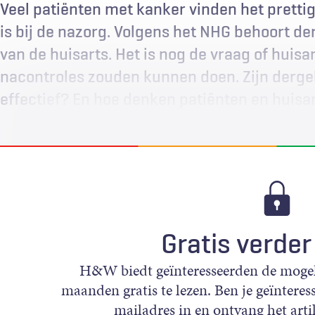
Veel patiënten met kanker vinden het prett
is bij de nazorg. Volgens het NHG behoort de
van de huisarts. Het is nog de vraag of huis
nacontroles zouden kunnen doen. Zijn dergel
effectief? En hoe denken patiënten en huisa
Gratis verder
H&W biedt geïnteresseerden de mogeli
maanden gratis te lezen. Ben je geïnteress
mailadres in en ontvang het artik