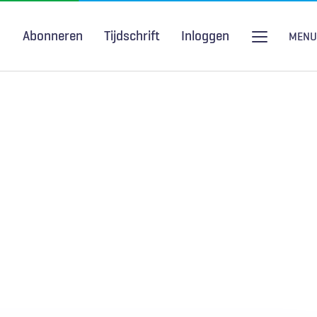
Abonneren
Tijdschrift
Inloggen
MENU
Seksuele gezondheid
H&W Podcast
COVID-19