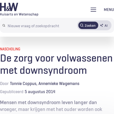
Overslaan
MENU
en
naar
Zoeken
AI
Abonneren
Tijdschrift
Inloggen
de
Search
inhoud
terms
gaan
NASCHOLING
De zorg voor volwassenen
met downsyndroom
Door
Tonnie Coppus
Annemieke Wagemans
Gepubliceerd
5 augustus 2014
Mensen met downsyndroom leven langer dan
vroeger, maar krijgen met het ouder worden ook