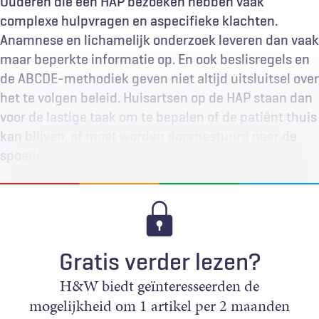
Ouderen die een HAP bezoeken hebben vaak
complexe hulpvragen en aspecifieke klachten.
Anamnese en lichamelijk onderzoek leveren dan vaak
maar beperkte informatie op. En ook beslisregels en
de ABCDE-methodiek geven niet altijd uitsluitsel over
het te volgen beleid. Huisartsen op de HAP staan dan
voor de lastige taak om te bepalen of de patiënt thuis
kan blijven, of moet worden doorgestuurd naar de
spoedeisende hulp.
Gratis verder lezen?
H&W biedt geïnteresseerden de
mogelijkheid om 1 artikel per 2 maanden