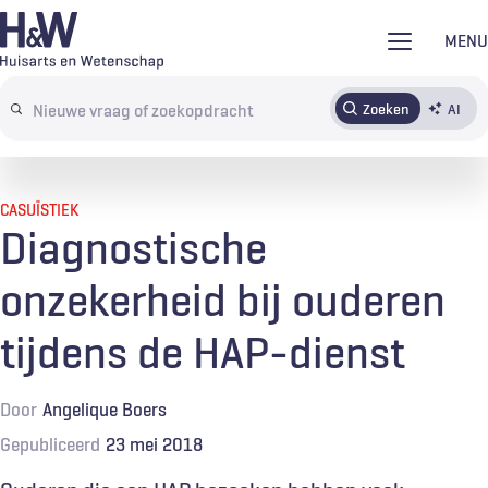
Overslaan
MENU
en
naar
Zoeken
AI
Abonneren
Tijdschrift
Inloggen
de
Search
inhoud
terms
gaan
CASUÏSTIEK
Diagnostische
onzekerheid bij ouderen
tijdens de HAP-dienst
Door
Angelique Boers
Gepubliceerd
23 mei 2018