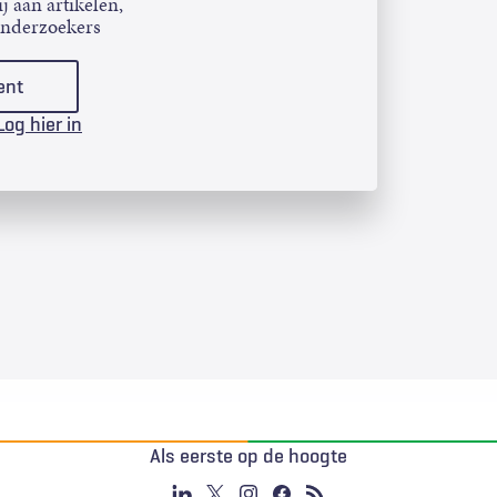
j aan artikelen,
onderzoekers
ent
Log hier in
Als eerste op de hoogte