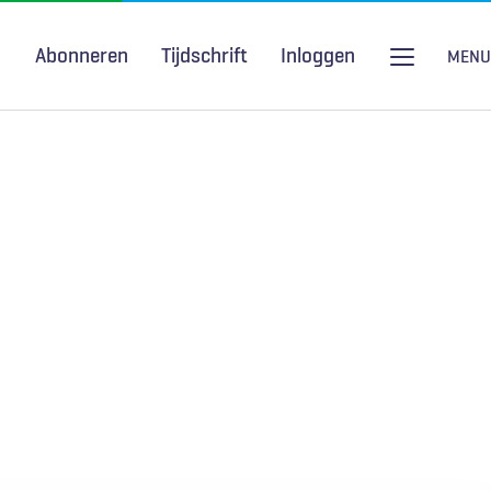
Abonneren
Tijdschrift
Inloggen
MENU
Seksuele gezondheid
H&W Podcast
COVID-19