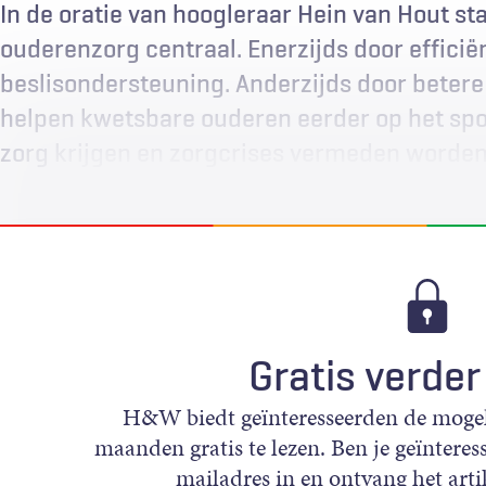
In de oratie van hoogleraar Hein van Hout st
ouderenzorg centraal. Enerzijds door efficië
beslisondersteuning. Anderzijds door betere 
helpen kwetsbare ouderen eerder op het spoo
zorg krijgen en zorgcrises vermeden worden
Gratis verder
H&W biedt geïnteresseerden de mogeli
maanden gratis te lezen. Ben je geïnteress
mailadres in en ontvang het artik