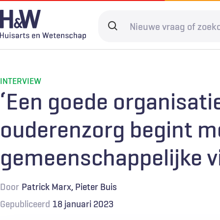
Overslaan
en
Search
naar
terms
de
Hoofdnavigatie
Diagnostiek
Home
Kwaliteit & 
Adverteren
inhoud
gaan
INTERVIEW
Spoedzorg
Abonneren
Ketenzorg
Contact
‘Een goede organisati
Digitale zorg
Levenseinde
ouderenzorg begint m
gemeenschappelijke vi
Door
Patrick Marx
Pieter Buis
Gepubliceerd
18 januari 2023