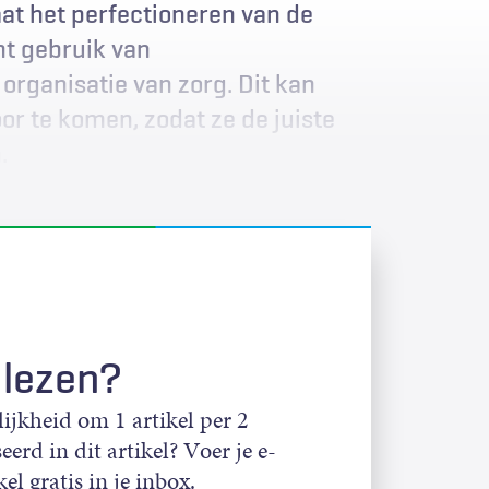
aat het perfectioneren van de
nt gebruik van
organisatie van zorg. Dit kan
r te komen, zodat ze de juiste
.
 lezen?
jkheid om 1 artikel per 2
eerd in dit artikel? Voer je e-
el gratis in je inbox.