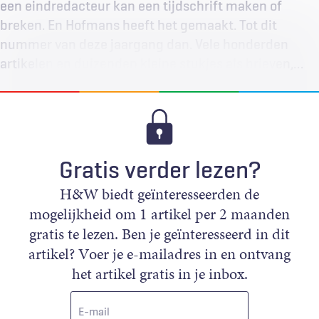
een eindredacteur kan een tijdschrift maken of
breken. En Hofmans heeft het gemaakt. Tot dit
nummer van deze jaargang dan. Vele honderden
artikelen en duizenden kleine stukjes als brieven,…
Gratis verder lezen?
H&W biedt geïnteresseerden de
mogelijkheid om 1 artikel per 2 maanden
gratis te lezen. Ben je geïnteresseerd in dit
artikel? Voer je e-mailadres in en ontvang
het artikel gratis in je inbox.
E-