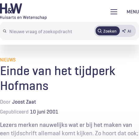
Overslaan
MENU
en
naar
Zoeken
AI
Abonneren
Tijdschrift
Inloggen
de
Search
inhoud
terms
gaan
NIEUWS
Einde van het tijdperk
Hofmans
Door
Joost Zaat
Gepubliceerd
10 juni 2001
Lezers merken nauwelijks wat er bij het maken van
een tijdschrift allemaal komt kijken. Zo hoort dat ook;