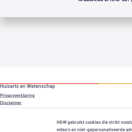
Huisarts en Wetenschap
Privacyverklaring
Voet
Disclaimer
H&W gebruikt cookies die strikt noodz
video's en niet-gepersonaliseerde ad