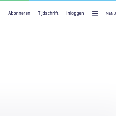
Abonneren
Tijdschrift
Inloggen
MENU
Seksuele gezondheid
H&W Podcast
COVID-19