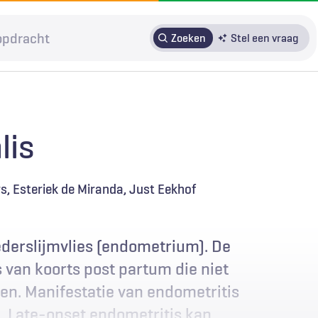
Zoeken
Stel een vraag
HRMO
SOLK
Over H&W
Patiënteninbreng
Voor auteurs
lis
Door in te loggen op HAweb krijgt u toegang tot de artikelen
op HenW.org.
rs
Esteriek de Miranda
Just Eekhof
ederslijmvlies (endometrium). De
 van koorts post partum die niet
en. Manifestatie van endometritis
. Late-onset endometritis kan