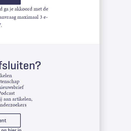
d ga je akkoord met de
aanvraag maximaal 3 e-
.
sluiten?
ikelen
etenschap
ieuwsbrief
Podcast
j aan artikelen,
onderzoekers
ent
Log hier in