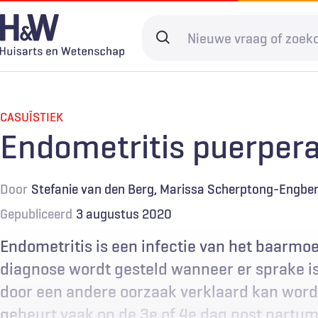
Overslaan
en
Search
naar
terms
de
Hoofdnavigatie
Diagnostiek
Home
Kwaliteit & 
Adverteren
inhoud
gaan
CASUÏSTIEK
Spoedzorg
Abonneren
Ketenzorg
Contact
Endometritis puerpera
Digitale zorg
Levenseinde
Door
Stefanie van den Berg
Marissa Scherptong-Engbe
Gepubliceerd
3 augustus 2020
Endometritis is een infectie van het baarmo
diagnose wordt gesteld wanneer er sprake is
door een andere oorzaak verklaard kan word
gebeurt vaak op de 3e of 4e dag post partum