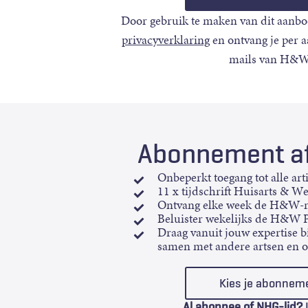
Door gebruik te maken van dit aanbo
privacyverklaring
en ontvang je per 
mails van H&W
Abonnement af
Onbeperkt toegang tot alle art
11 x tijdschrift Huisarts & W
Ontvang elke week de H&W-n
Beluister wekelijks de H&W 
Draag vanuit jouw expertise bi
samen met andere artsen en 
Kies je abonnem
Al abonnee of NHG-lid?