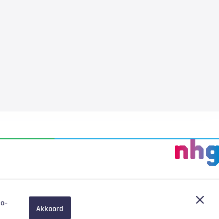
Afslu
eo-
Akkoord