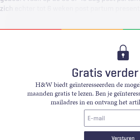
zich echter tot 6 weken post partum present
Gratis verder
H&W biedt geïnteresseerden de mogeli
maanden gratis te lezen. Ben je geïnteress
mailadres in en ontvang het artik
E-
mail