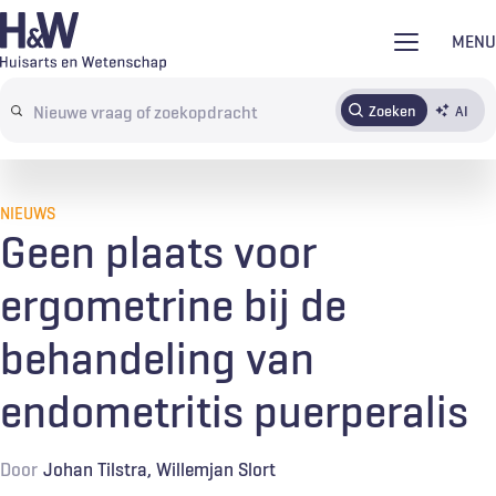
Overslaan
MENU
en
naar
Zoeken
AI
Abonneren
Tijdschrift
Inloggen
de
Search
inhoud
terms
gaan
NIEUWS
Geen plaats voor
ergometrine bij de
behandeling van
endometritis puerperalis
Door
Johan Tilstra
Willemjan Slort