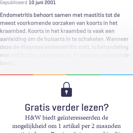
Gepubliceerd
10 juni 2001
Endometritis behoort samen met mastitis tot de
meest voorkomende oorzaken van koorts in het
kraambed. Koorts in het kraambed is vaak een
aanleiding om de huisarts in te schakelen. Wanneer
deze de diagnose endometritis stelt, is behandeling
met antibiotica aangewezen. Er bestaan wisselende
ideeën…
Gratis verder lezen?
H&W biedt geïnteresseerden de
mogelijkheid om 1 artikel per 2 maanden