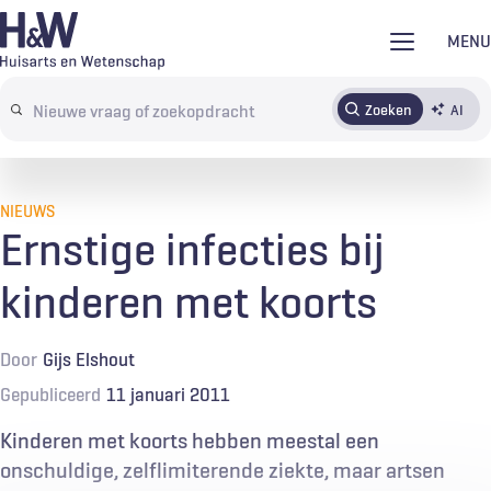
Overslaan
MENU
en
naar
Zoeken
AI
Abonneren
Tijdschrift
Inloggen
de
Search
inhoud
terms
gaan
NIEUWS
Ernstige infecties bij
kinderen met koorts
Door
Gijs Elshout
Gepubliceerd
11 januari 2011
Kinderen met koorts hebben meestal een
onschuldige, zelflimiterende ziekte, maar artsen