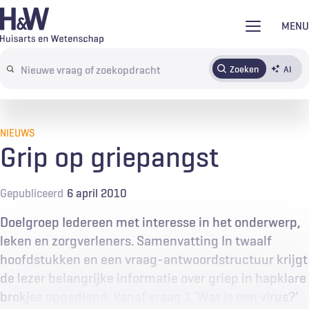
Overslaan
MENU
en
naar
Zoeken
AI
Abonneren
Tijdschrift
Inloggen
de
Search
inhoud
terms
gaan
NIEUWS
Grip op griepangst
Gepubliceerd
6 april 2010
Doelgroep Iedereen met interesse in het onderwerp,
leken en zorgverleners. Samenvatting In twaalf
hoofdstukken en een vraag-antwoordstructuur krijgt
de lezer belangrijke informatie over griep in hapklare
brokjes opgediend. Vanaf vraag 1 ‘Wat is een virus?’