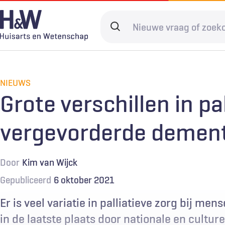
Overslaan
en
Search
naar
terms
de
Hoofdnavigatie
Diagnostiek
Home
Kwaliteit & 
Adverteren
inhoud
gaan
NIEUWS
Spoedzorg
Abonneren
Ketenzorg
Contact
Grote verschillen in pal
Digitale zorg
Levenseinde
vergevorderde dement
Door
Kim van Wijck
Gepubliceerd
6 oktober 2021
Er is veel variatie in palliatieve zorg bij m
in de laatste plaats door nationale en culture