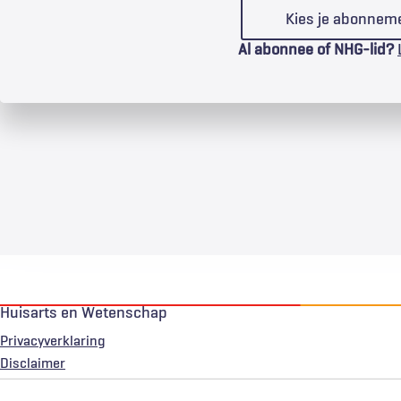
Kies je abonnem
Al abonnee of NHG-lid?
Huisarts en Wetenschap
Privacyverklaring
Voet
Disclaimer