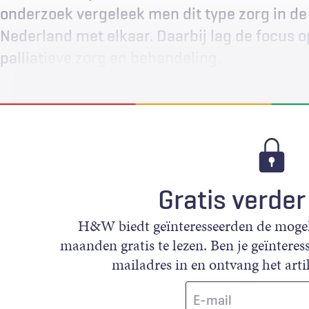
onderzoek vergeleek men dit type zorg in de 
Nederland met elkaar. Daarbij lag de focus op
palliatieve zorg en behandeling.
Gratis verder
H&W biedt geïnteresseerden de mogeli
maanden gratis te lezen. Ben je geïnteress
mailadres in en ontvang het artik
E-