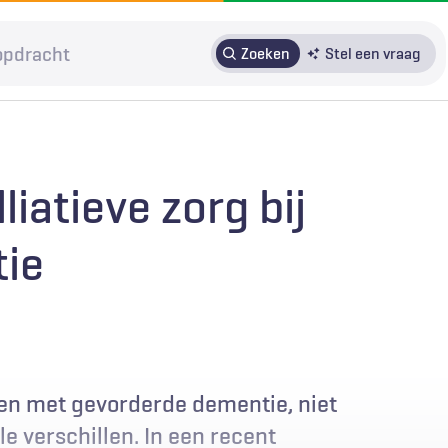
Zoeken
Stel een vraag
HRMO
SOLK
Over H&W
Patiënteninbreng
Voor auteurs
liatieve zorg bij
Door in te loggen op HAweb krijgt u toegang tot de artikelen
ie
op HenW.org.
ensen met gevorderde dementie, niet
le verschillen. In een recent