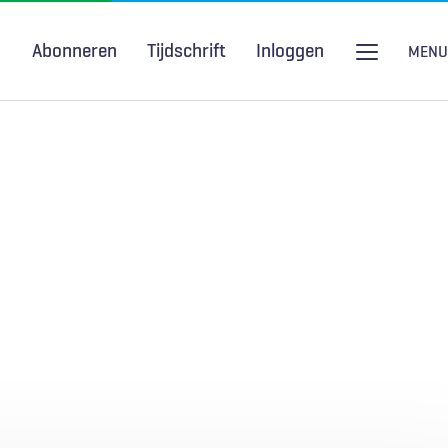
Abonneren
Tijdschrift
Inloggen
MENU
Seksuele gezondheid
H&W Podcast
COVID-19