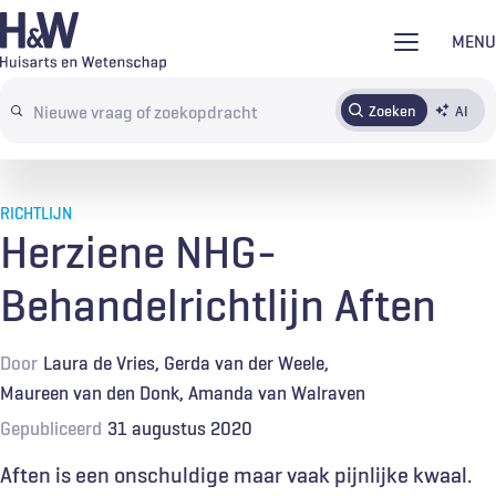
Overslaan
MENU
en
naar
Zoeken
AI
Abonneren
Tijdschrift
Inloggen
de
Search
inhoud
terms
gaan
RICHTLIJN
Herziene NHG-
Behandelrichtlijn Aften
Door
Laura de Vries
Gerda van der Weele
Maureen van den Donk
Amanda van Walraven
Gepubliceerd
31 augustus 2020
Aften is een onschuldige maar vaak pijnlijke kwaal.