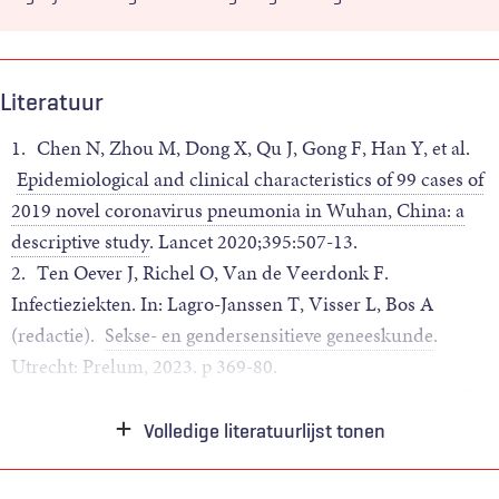
Literatuur
1.
Chen N, Zhou M, Dong X, Qu J, Gong F, Han Y, et al.
Epidemiological and clinical characteristics of 99 cases of
2019 novel coronavirus pneumonia in Wuhan, China: a
descriptive study
. Lancet 2020;395:507-13.
2.
Ten Oever J, Richel O, Van de Veerdonk F.
Infectieziekten. In: Lagro-Janssen T, Visser L, Bos A
(redactie).
Sekse- en gendersensitieve geneeskunde
.
Utrecht: Prelum, 2023. p 369-80.
3.
Limper M. Auto-immuunziekten. In: Lagro-Janssen T,
Visser L, Bos A (redactie).
Sekse- en gendersensitieve
Volledige literatuurlijst tonen
geneeskunde
. Utrecht: Prelum, 2023. p 381- 94.
4.
Lagro-Janssen T, Teunissen D.
Gendersensitieve