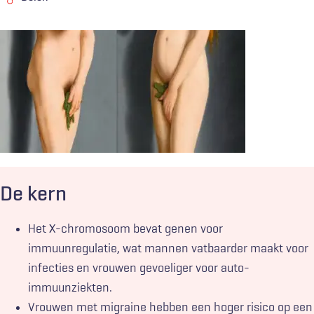
Sekse
en
De kern
gender
beïnvloeden
Het X-chromosoom bevat genen voor
ziektebeloop,
immuunregulatie, wat mannen vatbaarder maakt voor
symptomen
infecties en vrouwen gevoeliger voor auto-
en
immuunziekten.
medicatie-
effecten.
Vrouwen met migraine hebben een hoger risico op een