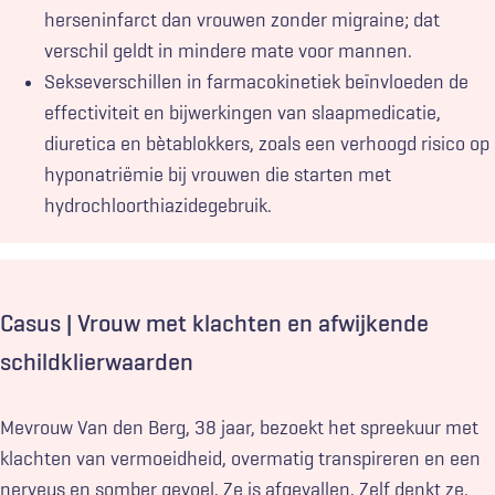
Illustratie:
herseninfarct dan vrouwen zonder migraine; dat
Louvre
verschil geldt in mindere mate voor mannen.
–
Sekseverschillen in farmacokinetiek beïnvloeden de
Gerard
effectiviteit en bijwerkingen van slaapmedicatie,
David
diuretica en bètablokkers, zoals een verhoogd risico op
-
hyponatriëmie bij vrouwen die starten met
Sedano
hydrochloorthiazidegebruik.
Family
Triptych,
exterior
panels:
Adam
Casus | Vrouw met klachten en afwijkende
and
schildklierwaarden
Eve
1490th
Mevrouw Van den Berg, 38 jaar, bezoekt het spreekuur met
klachten van vermoeidheid, overmatig transpireren en een
nerveus en somber gevoel. Ze is afgevallen. Zelf denkt ze,