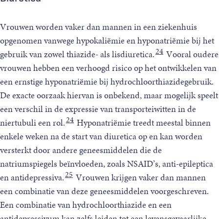
Vrouwen worden vaker dan mannen in een ziekenhuis
opgenomen vanwege hypokaliëmie en hyponatriëmie bij het
24
gebruik van zowel thiazide- als lisdiuretica.
Vooral oudere
vrouwen hebben een verhoogd risico op het ontwikkelen van
een ernstige hyponatriëmie bij hydrochloorthiazidegebruik.
De exacte oorzaak hiervan is onbekend, maar mogelijk speelt
een verschil in de expressie van transporteiwitten in de
24
niertubuli een rol.
Hyponatriëmie treedt meestal binnen
enkele weken na de start van diuretica op en kan worden
versterkt door andere geneesmiddelen die de
natriumspiegels beïnvloeden, zoals NSAID’s, anti-epileptica
25
en antidepressiva.
Vrouwen krijgen vaker dan mannen
een combinatie van deze geneesmiddelen voorgeschreven.
Een combinatie van hydrochloorthiazide en een
antidepressivum kan zelfs leiden tot een levensgevaarlijke