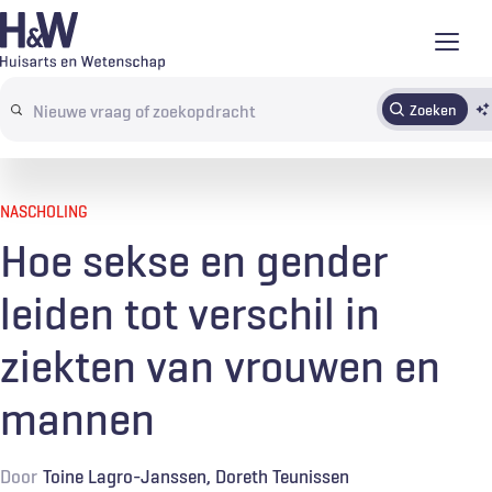
Overslaan
en
naar
Zoeken
Abonneren
Tijdschrift
Inloggen
de
Search
inhoud
terms
gaan
NASCHOLING
Hoe sekse en gender
leiden tot verschil in
ziekten van vrouwen en
mannen
Door
Toine Lagro-Janssen
Doreth Teunissen