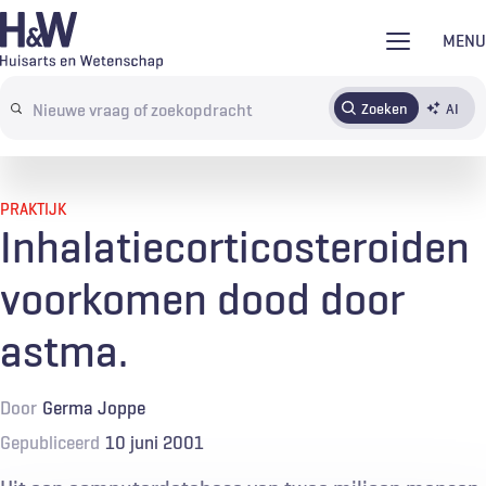
Overslaan
MENU
en
naar
Zoeken
AI
Abonneren
Tijdschrift
Inloggen
de
Search
inhoud
terms
gaan
PRAKTIJK
Inhalatiecorticosteroiden
voorkomen dood door
astma.
Door
Germa Joppe
Gepubliceerd
10 juni 2001