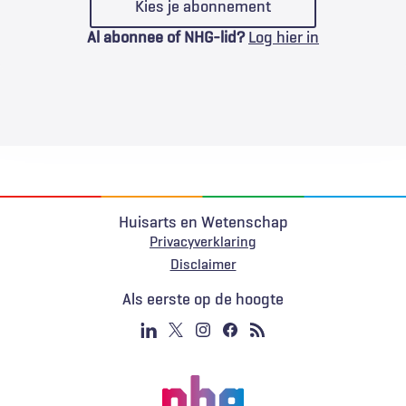
Kies je abonnement
Al abonnee of NHG-lid?
Log hier in
Huisarts en Wetenschap
Privacyverklaring
Voet
Disclaimer
Als eerste op de hoogte