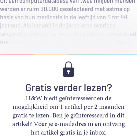
Uit een computerdatabase van twee miljoen mensen
werden er ruim 30.000 geselecteerd met astma op
basis van hun medicatie in de leeftijd van 5 tot 44
jaar oud. Als iemand in de jaren erna overleed
tengevolge van astma, werd deze patiënt gematched
met zoveel mogelijk controles uit het cohort. Als…
Gratis verder lezen?
H&W biedt geïnteresseerden de
mogelijkheid om 1 artikel per 2 maanden
gratis te lezen. Ben je geïnteresseerd in dit
artikel? Voer je e-mailadres in en ontvang
het artikel gratis in je inbox.