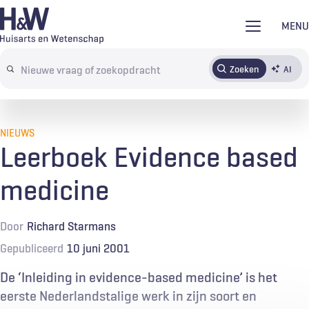
Overslaan
MENU
en
naar
Zoeken
AI
Abonneren
Tijdschrift
Inloggen
de
Search
inhoud
terms
gaan
NIEUWS
Leerboek Evidence based
medicine
Door
Richard Starmans
Gepubliceerd
10 juni 2001
De ‘Inleiding in evidence-based medicine’ is het
eerste Nederlandstalige werk in zijn soort en