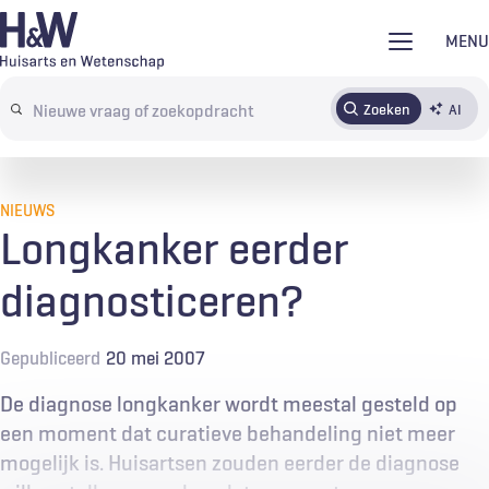
Overslaan
MENU
en
naar
Zoeken
AI
Abonneren
Tijdschrift
Inloggen
de
Search
inhoud
terms
gaan
NIEUWS
Longkanker eerder
diagnosticeren?
Gepubliceerd
20 mei 2007
De diagnose longkanker wordt meestal gesteld op
een moment dat curatieve behandeling niet meer
mogelijk is. Huisartsen zouden eerder de diagnose