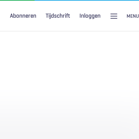
Abonneren
Tijdschrift
Inloggen
MENU
Seksuele gezondheid
H&W Podcast
COVID-19