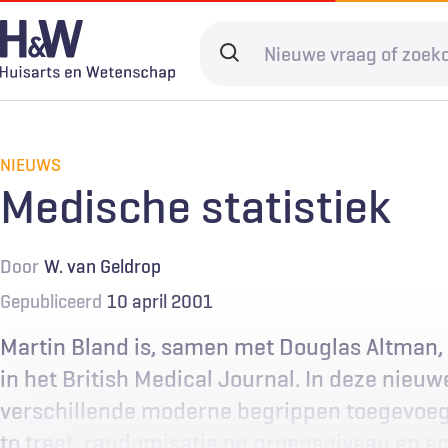
Overslaan
en
Search
naar
terms
de
Hoofdnavigatie
Diagnostiek
Home
Kwaliteit & 
Adverteren
inhoud
gaan
NIEUWS
Spoedzorg
Abonneren
Ketenzorg
Contact
Medische statistiek
Digitale zorg
Levenseinde
Door
W. van Geldrop
Gepubliceerd
10 april 2001
Martin Bland is, samen met Douglas Altman, 
in het British Medical Journal. In deze nieuwe
verschillende moderne begrippen toegevoe
to treat, randomisatie op groepsniveau en ec