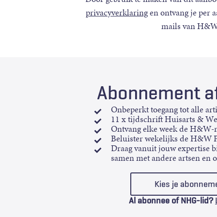
privacyverklaring
en ontvang je per 
mails van H&W
Abonnement af
Onbeperkt toegang tot alle art
11 x tijdschrift Huisarts & W
Ontvang elke week de H&W-n
Beluister wekelijks de H&W 
Draag vanuit jouw expertise bi
samen met andere artsen en 
Kies je abonnem
Al abonnee of NHG-lid?