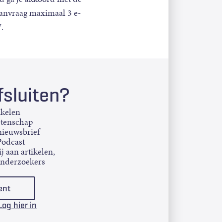
aanvraag maximaal 3 e-
.
sluiten?
ikelen
etenschap
ieuwsbrief
Podcast
j aan artikelen,
onderzoekers
ent
Log hier in