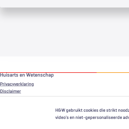
Huisarts en Wetenschap
Privacyverklaring
Voet
Disclaimer
H&W gebruikt cookies die strikt noodz
video's en niet-gepersonaliseerde ad