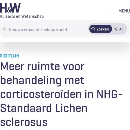
Overslaan
MENU
en
naar
Zoeken
AI
Abonneren
Tijdschrift
Inloggen
de
Search
inhoud
terms
gaan
RICHTLIJN
Meer ruimte voor
behandeling met
corticosteroïden in NHG-
Standaard Lichen
sclerosus