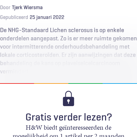
Door
Tjerk Wiersma
Gepubliceerd
25 januari 2022
De NHG-Standaard Lichen sclerosus is op enkele
onderdelen aangepast. Zo is er meer ruimte gekomen
voor intermitterende onderhoudsbehandeling met
lokale corticosteroïden. Er zijn aanwijzingen dat deze
behandeling de kans op plaveiselcelcarcinoom
vermindert.
Gratis verder lezen?
H&W biedt geïnteresseerden de
mogelijkheid om 1 artikel per 2 maanden