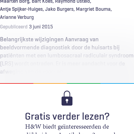
Maarten Borg
Bart Koes
Raymond Ostelo
Antje Spijker-Huiges
Jako Burgers
Margriet Bouma
Arianne Verburg
Gepubliceerd
3 juni 2015
Belangrijkste wijzigingen Aanvraag van
beeldvormende diagnostiek door de huisarts bij
patiënten met een lumbosacraal radiculair syndroom
(LRS) wordt ontraden. Er is meer aandacht voor de
afweging van de voor- en…
Gratis verder lezen?
H&W biedt geïnteresseerden de