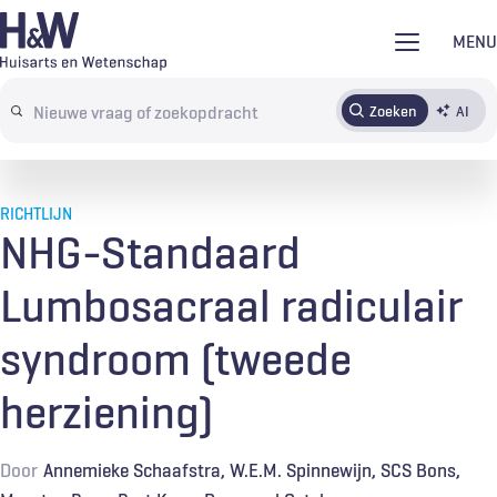
Overslaan
MENU
en
naar
Zoeken
AI
Abonneren
Tijdschrift
Inloggen
de
Search
inhoud
terms
gaan
RICHTLIJN
NHG-Standaard
Lumbosacraal radiculair
syndroom (tweede
herziening)
Door
Annemieke Schaafstra
W.E.M. Spinnewijn
SCS Bons