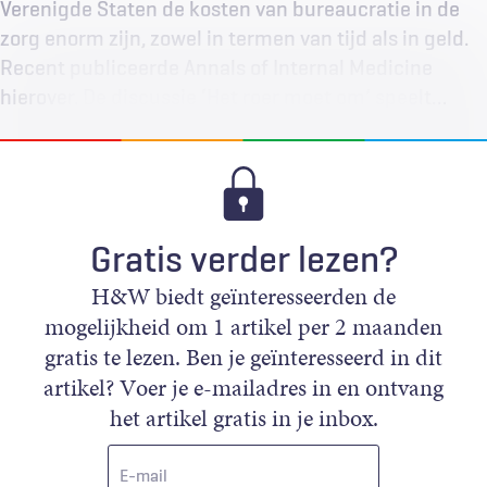
Verenigde Staten de kosten van bureaucratie in de
zorg enorm zijn, zowel in termen van tijd als in geld.
Recent publiceerde Annals of Internal Medicine
hierover. De discussie ‘Het roer moet om’ speelt…
Gratis verder lezen?
H&W biedt geïnteresseerden de
mogelijkheid om 1 artikel per 2 maanden
gratis te lezen. Ben je geïnteresseerd in dit
artikel? Voer je e-mailadres in en ontvang
het artikel gratis in je inbox.
E-