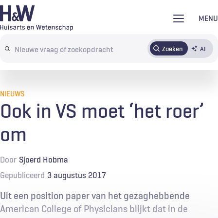
Overslaan
MENU
en
naar
Zoeken
AI
Abonneren
Tijdschrift
Inloggen
de
Search
inhoud
terms
gaan
NIEUWS
Ook in VS moet ‘het roer’
om
Door
Sjoerd Hobma
Gepubliceerd
3 augustus 2017
Uit een position paper van het gezaghebbende
American College of Physicians blijkt dat in de