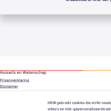
Huisarts en Wetenschap
Privacyverklaring
Voet
Disclaimer
H&W gebruikt cookies die strikt noodz
video's en niet-gepersonaliseerde ad