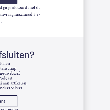
d ga je akkoord met de
aanvraag maximaal 3 e-
.
sluiten?
ikelen
etenschap
ieuwsbrief
Podcast
j aan artikelen,
onderzoekers
ent
Log hier in