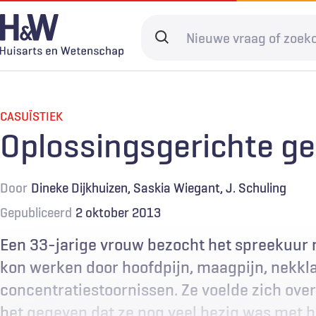
Overslaan
en
Search
naar
terms
de
Hoofdnavigatie
Diagnostiek
Home
Kwaliteit & 
Adverteren
inhoud
gaan
CASUÏSTIEK
Spoedzorg
Abonneren
Ketenzorg
Contact
Oplossingsgerichte g
Digitale zorg
Levenseinde
Door
Dineke Dijkhuizen
Saskia Wiegant
J. Schuling
Gepubliceerd
2 oktober 2013
Een 33-jarige vrouw bezocht het spreekuur m
kon werken door hoofdpijn, maagpijn, nekkla
concentratiestoornissen. Ze voelde zich ove
het gegeven dat ze nog veel bezig was met he