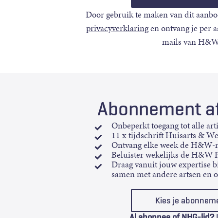
Door gebruik te maken van dit aanbo
privacyverklaring
en ontvang je per 
mails van H&W
Abonnement af
Onbeperkt toegang tot alle art
11 x tijdschrift Huisarts & W
Ontvang elke week de H&W-n
Beluister wekelijks de H&W 
Draag vanuit jouw expertise bi
samen met andere artsen en 
Kies je abonnem
Al abonnee of NHG-lid?