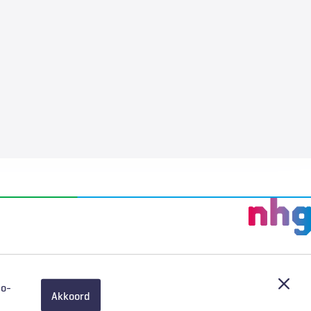
Afslu
eo-
Akkoord