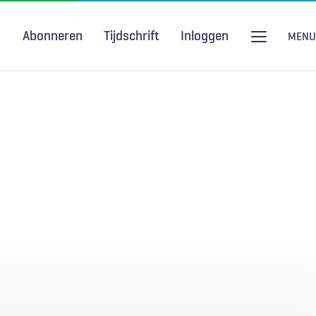
Abonneren
Tijdschrift
Inloggen
MENU
Seksuele gezondheid
H&W Podcast
COVID-19