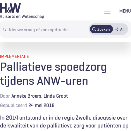
Overslaan
MENU
en
naar
Zoeken
AI
Abonneren
Tijdschrift
Inloggen
de
Search
inhoud
terms
gaan
IMPLEMENTATIE
Palliatieve spoedzorg
tijdens ANW-uren
Door
Anneke Broers
Linda Groot
Gepubliceerd
24 mei 2018
In 2014 ontstond er in de regio Zwolle discussie over
de kwaliteit van de palliatieve zorg voor patiënten op