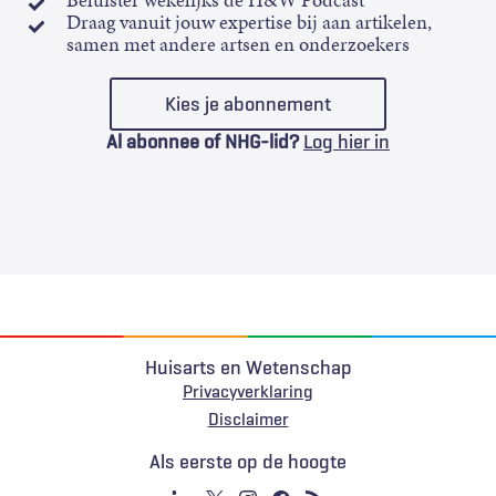
Beluister wekelijks de H&W Podcast
Draag vanuit jouw expertise bij aan artikelen,
samen met andere artsen en onderzoekers
Kies je abonnement
Al abonnee of NHG-lid?
Log hier in
Huisarts en Wetenschap
Privacyverklaring
Voet
Disclaimer
Als eerste op de hoogte