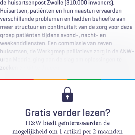
de huisartsenpost Zwolle (310.000 inwoners).
Huisartsen, patiënten en hun naasten ervaarden
verschillende problemen en hadden behoefte aan
meer structuur en continuïteit van de zorg voor deze
groep patiënten tijdens avond-, nacht- en
weekenddiensten. Een commissie van zeven
huisartsen, de Werkgroep palliatieve zorg in de ANW-
uren Medrie, ging aan de slag om oplossingen te
zoeken en uit te dragen.
Gratis verder lezen?
H&W biedt geïnteresseerden de
mogelijkheid om 1 artikel per 2 maanden