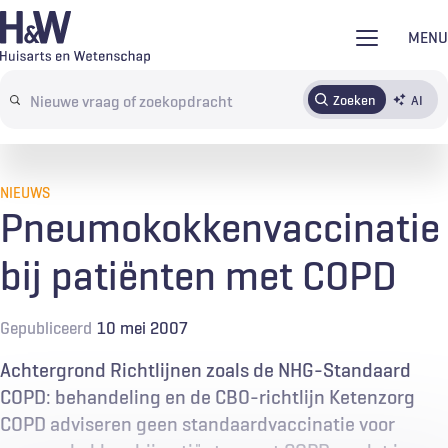
Overslaan
MENU
en
naar
Zoeken
AI
Abonneren
Tijdschrift
Inloggen
de
Search
inhoud
terms
gaan
NIEUWS
Pneumokokkenvaccinatie
bij patiënten met COPD
Gepubliceerd
10 mei 2007
Achtergrond Richtlijnen zoals de NHG-Standaard
COPD: behandeling en de CBO-richtlijn Ketenzorg
COPD adviseren geen standaardvaccinatie voor