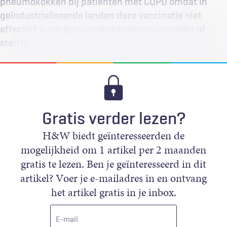
pneumokokken bij patiënten met COPD omdat in
geïndustrialiseerde landen deze vaccinatie niet
effectief is om (pneumokokken)pneumonieën of
sterfte daaraan…
Gratis verder lezen?
H&W biedt geïnteresseerden de
mogelijkheid om 1 artikel per 2 maanden
gratis te lezen. Ben je geïnteresseerd in dit
artikel? Voer je e-mailadres in en ontvang
het artikel gratis in je inbox.
E-
mail