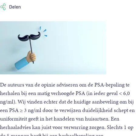
Delen
De
De auteurs van de opinie adviseren om de PSA-bepaling te
auteurs
herhalen bij een matig verhoogde PSA (in ieder geval < 6,0
van
ng/ml). Wij vinden echter dat de huidige aanbeveling om bij
de
een PSA ≥ 3 ng/ml door te verwijzen duidelijkheid schept en
NHG-
uniformiteit geeft in het handelen van huisartsen. Een
Standaard
Prostaatkanker
herhaaladvies kan juist voor verwarring zorgen. Slechts 1 op
vinden
de 5 mannen heeft bij een herhaalbepaling een