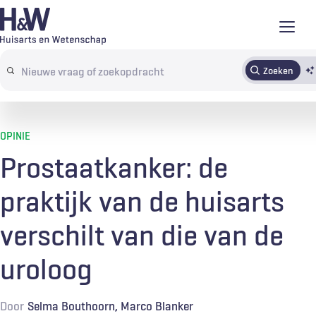
Overslaan
en
naar
Zoeken
Abonneren
Tijdschrift
Inloggen
de
Search
inhoud
terms
gaan
OPINIE
Prostaatkanker: de
praktijk van de huisarts
verschilt van die van de
uroloog
Door
Selma Bouthoorn
Marco Blanker