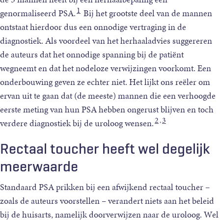
dat
1
genormaliseerd PSA.
Bij het grootste deel van de mannen
een
ontstaat hierdoor dus een onnodige vertraging in de
rectaal
diagnostiek. Als voordeel van het herhaaladvies suggereren
toucher
de auteurs dat het onnodige spanning bij de patiënt
wel
wegneemt en dat het nodeloze verwijzingen voorkomt. Een
degelijk
onderbouwing geven ze echter niet. Het lijkt ons reëler om
meerwaarde
heeft.
ervan uit te gaan dat (de meeste) mannen die een verhoogde
Foto:
eerste meting van hun PSA hebben ongerust blijven en toch
Shutterstock
2
3
,
verdere diagnostiek bij de uroloog wensen.
Rectaal toucher heeft wel degelijk
meerwaarde
Standaard PSA prikken bij een afwijkend rectaal toucher –
zoals de auteurs voorstellen – verandert niets aan het beleid
bij de huisarts, namelijk doorverwijzen naar de uroloog. Wel