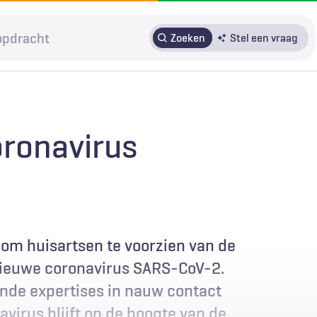
Zoeken
Stel een vraag
HRMO
SOLK
Over H&W
Patiënteninbreng
Voor auteurs
oronavirus
Door in te loggen op HAweb krijgt u toegang tot de artikelen
op HenW.org.
om huisartsen te voorzien van de
 nieuwe coronavirus SARS-CoV-2.
ende expertises in nauw contact
virus blijft op de hoogte van de