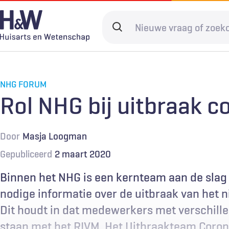
Overslaan
en
Search
naar
terms
de
Hoofdnavigatie
Diagnostiek
Home
Kwaliteit & 
Adverteren
inhoud
gaan
NHG FORUM
Spoedzorg
Abonneren
Ketenzorg
Contact
Rol NHG bij uitbraak c
Digitale zorg
Levenseinde
Door
Masja Loogman
Gepubliceerd
2 maart 2020
Binnen het NHG is een kernteam aan de slag 
nodige informatie over de uitbraak van het
Dit houdt in dat medewerkers met verschill
staan met het RIVM. Het Uitbraakteam Corona