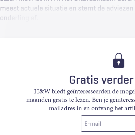
meest actuele situatie en stemt de adviezen
onderling af.
Gratis verder
H&W biedt geïnteresseerden de mogeli
maanden gratis te lezen. Ben je geïnteress
mailadres in en ontvang het artik
E-
mail