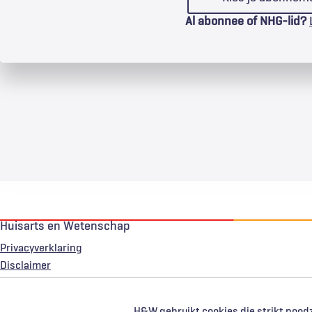
Al abonnee of NHG-lid?
Huisarts en Wetenschap
Privacyverklaring
Voet
Disclaimer
H&W gebruikt cookies die strikt noodz