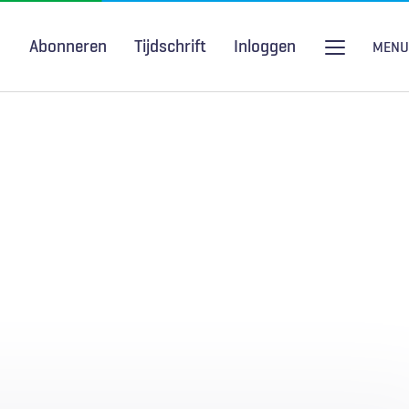
Abonneren
Tijdschrift
Inloggen
MENU
Seksuele gezondheid
H&W Podcast
COVID-19