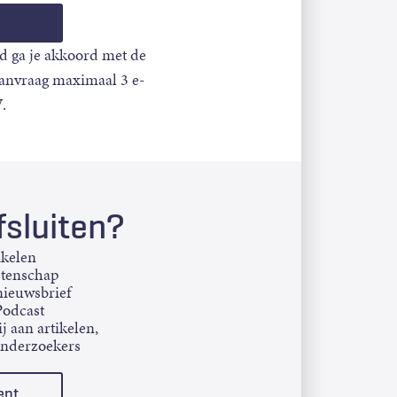
d ga je akkoord met de
aanvraag maximaal 3 e-
.
sluiten?
ikelen
etenschap
ieuwsbrief
Podcast
j aan artikelen,
onderzoekers
ent