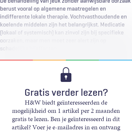
De behandeling van jeuk zonder aanwijsbare oorzaak
berust vooral op algemene maatregelen en
indifferente lokale therapie. Vochtvasthoudende en
koelende middelen zijn het belangrijkst. Medicatie
(lokaal of systemisch) kan zinvol zijn bij specifieke
oorzaken, maar men moet zeer alert zijn op
schadelijke bijeffecten.
Gratis verder lezen?
H&W biedt geïnteresseerden de
mogelijkheid om 1 artikel per 2 maanden
gratis te lezen. Ben je geïnteresseerd in dit
artikel? Voer je e-mailadres in en ontvang