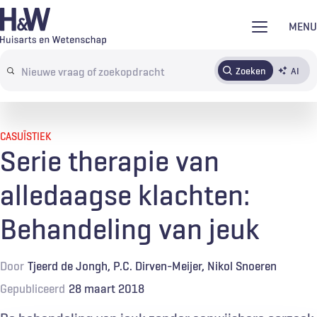
Overslaan
MENU
en
naar
Zoeken
AI
Abonneren
Tijdschrift
Inloggen
de
Search
inhoud
terms
gaan
CASUÏSTIEK
Serie therapie van
alledaagse klachten:
Behandeling van jeuk
Door
Tjeerd de Jongh
P.C. Dirven-Meijer
Nikol Snoeren
Gepubliceerd
28 maart 2018