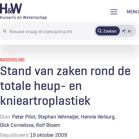
Overslaan
MENU
en
naar
Zoeken
AI
Abonneren
Tijdschrift
Inloggen
de
Search
inhoud
terms
gaan
NASCHOLING
Stand van zaken rond de
totale heup- en
knieartroplastiek
Door
Peter Pilot
Stephan Vehmeijer
Hennie Verburg
Dick Cornelisse
Rolf Bloem
Gepubliceerd
19 oktober 2009