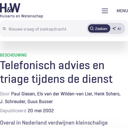
Overslaan
MENU
en
naar
Zoeken
AI
Abonneren
Tijdschrift
Inloggen
de
Search
inhoud
terms
gaan
BESCHOUWING
Telefonisch advies en
triage tijdens de dienst
Door
Paul Giesen
Els van der Wilden-van Lier
Henk Schers
J. Schreuder
Guus Busser
Gepubliceerd
20 mei 2002
Overal in Nederland verdwijnen kleinschalige